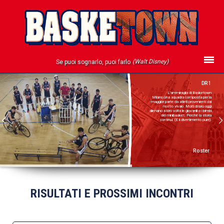
(Walt Disney)
Se puoi sognarlo, puoi farlo
DR 1
L'ammiraglia di Basketown
Milano.
Una squadra composta per la
maggior parte da atleti provenienti dal
nostro vivaio.
Molti di loro oggi
allenano a loro volta le giovanili o i bimbi
del minibasket.
Perché la storia
continui.
(E il divertimento pure).
Roster
RISULTATI E PROSSIMI INCONTRI