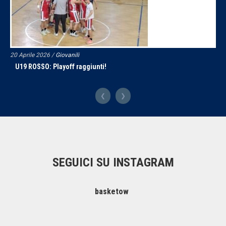
20 Aprile 2026 /
Giovanili
U19 ROSSO: Playoff raggiunti!
❮
❯
SEGUICI SU INSTAGRAM
basketownmilano