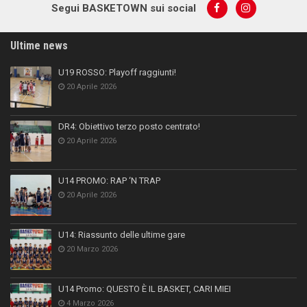
Segui BASKETOWN sui social
Ultime news
U19 ROSSO: Playoff raggiunti!
20 Aprile 2026
DR4: Obiettivo terzo posto centrato!
20 Aprile 2026
U14 PROMO: RAP ‘N TRAP
20 Aprile 2026
U14: Riassunto delle ultime gare
20 Marzo 2026
U14 Promo: QUESTO È IL BASKET, CARI MIEI
4 Marzo 2026