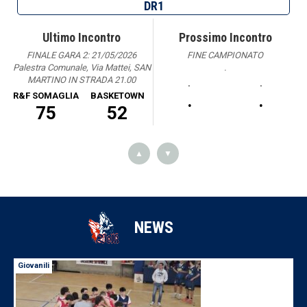
DR1
Ultimo Incontro
Prossimo Incontro
FINALE GARA 2: 21/05/2026
FINE CAMPIONATO
Palestra Comunale, Via Mattei, SAN
.
MARTINO IN STRADA 21.00
.
.
R&F SOMAGLIA
BASKETOWN
.
.
75
52
▲
▼
NEWS
Giovanili