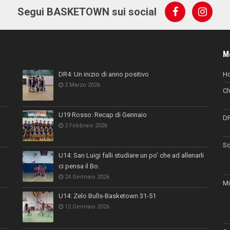
Segui BASKETOWN sui social
M
DR4: Un inizio di anno positivo
H
2 Marzo 2026
Ch
U19 Rosso: Recap di Gennaio
D
2 Febbraio 2026
Sq
U14: San Luigi falli studiare un po’ che ad allenarli
ci pensa il Bo.
24 Gennaio 2026
Mi
U14: Zelo Bulls-Basketown 31-51
12 Gennaio 2026