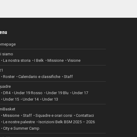
enu
omepage
i siamo
La nostra storia
I Belk
Missione
Visione
R1
Roster
Calendario e classifiche
Staff
uadre
DR4
Under 19 Rosso
Under 19 Blu
Under 17
Under 15
Under 14
Under 13
niBasket
Missione
Staff
Squadre e orari corsi
Contattaci
Le nostre palestre
Iscrizioni Belk BSM 2025 – 2026
City e Summer Camp