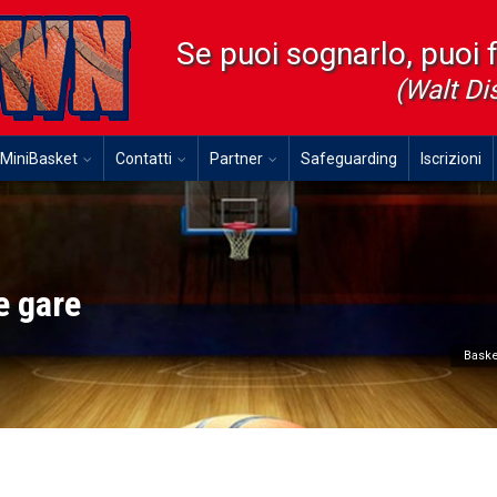
Se puoi sognarlo, puoi 
(Walt Di
MiniBasket
Contatti
Partner
Safeguarding
Iscrizioni
e gare
Bask