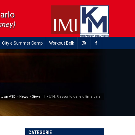
farlo
sney)
City e Summer Camp
Workout Belk
etown ASD
>
News
>
Giovanili
>
U14: Riassunto delle ultime gare
CATEGORIE