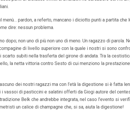
iani.
menù… pardon, a referto, mancano i diciotto punti a partita che l
come dire: nessun problema.
iorno dopo; non uno di più non uno di meno. Un ragazzo di parola. 
ompagine di livello superiore con la quale i nostri si sono confro
scarto subiti nella trasferta del girone di andata. Tra la cestistic
llo, la netta vittoria contro Sesto di cui menziono la prestazione
ascuno dei nostri ragazzi ma con l’età la digestione si è fatta len
i vassoi di pasticcini e salatini offerti da Giogi autore del cent
tradizione Belk che andrebbe integrata, nel caso l’evento si verifi
ometristi un calice di champagne che, si sa, aiuta la digestione!