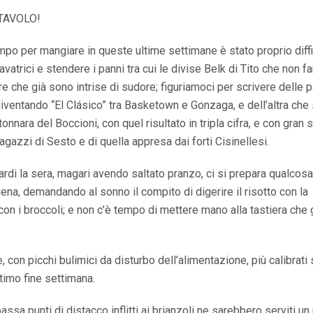
TAVOLO!
empo per mangiare in queste ultime settimane è stato proprio diffi
avatrici e stendere i panni tra cui le divise Belk di Tito che non f
 che già sono intrise di sudore; figuriamoci per scrivere delle pa
diventando “El Clásico” tra Basketown e Gonzaga, e dell’altra che
onnara del Boccioni, con quel risultato in tripla cifra, e con gran 
 ragazzi di Sesto e di quella appresa dai forti Cisinellesi.
rdi la sera, magari avendo saltato pranzo, ci si prepara qualcos
iena, demandando al sonno il compito di digerire il risotto con la
 con i broccoli; e non c’è tempo di mettere mano alla tastiera che g
, con picchi bulimici da disturbo dell’alimentazione, più calibrati
ltimo fine settimana.
assa punti di distacco inflitti ai brianzoli ne sarebbero serviti un