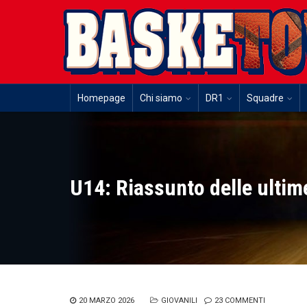
Homepage
Chi siamo
DR1
Squadre
U14: Riassunto delle ultim
20 MARZO 2026
GIOVANILI
23 COMMENTI