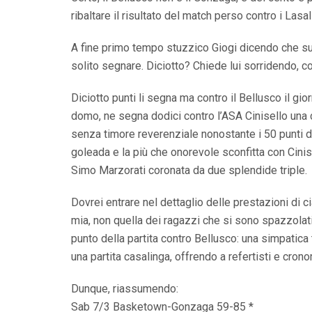
ribaltare il risultato del match perso contro i Lasall
A fine primo tempo stuzzico Giogi dicendo che sul 
solito segnare. Diciotto? Chiede lui sorridendo, 
Diciotto punti li segna ma contro il Bellusco il g
domo, ne segna dodici contro l’ASA Cinisello una c
senza timore reverenziale nonostante i 50 punti di 
goleada e la più che onorevole sconfitta con Cinise
Simo Marzorati coronata da due splendide triple.
Dovrei entrare nel dettaglio delle prestazioni di ci
mia, non quella dei ragazzi che si sono spazzolati 
punto della partita contro Bellusco: una simpatica 
una partita casalinga, offrendo a refertisti e cron
Dunque, riassumendo:
Sab 7/3 Basketown-Gonzaga 59-85 *