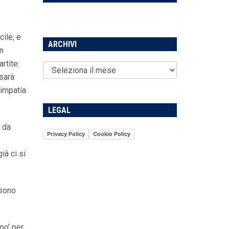
cile, e
ARCHIVI
an
rtite:
 sarà
simpatia
LEGAL
a da
Privacy Policy
Cookie Policy
ià ci si
 sono
 po’ per