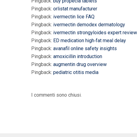
Pingback:
buy propecia tablets
Pingback:
orlistat manufacturer
Pingback:
ivermectin lice FAQ
Pingback:
ivermectin demodex dermatology
Pingback:
ivermectin strongyloides expert review
Pingback:
ED medication high‑fat meal delay
Pingback:
avanafil online safety insights
Pingback:
amoxicillin introduction
Pingback:
augmentin drug overview
Pingback:
pediatric otitis media
I commenti sono chiusi.