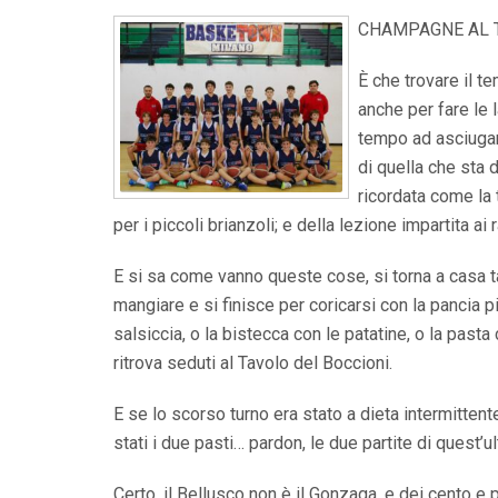
CHAMPAGNE AL 
È che trovare il t
anche per fare le l
tempo ad asciugare
di quella che sta 
ricordata come la t
per i piccoli brianzoli; e della lezione impartita ai
E si sa come vanno queste cose, si torna a casa ta
mangiare e si finisce per coricarsi con la pancia p
salsiccia, o la bistecca con le patatine, o la pasta
ritrova seduti al Tavolo del Boccioni.
E se lo scorso turno era stato a dieta intermittente
stati i due pasti… pardon, le due partite di quest’u
Certo, il Bellusco non è il Gonzaga, e dei cento e p