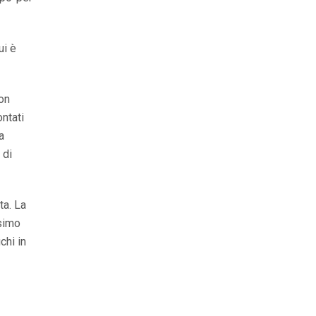
ui è
Non
ntati
a
 di
ta. La
esimo
chi in