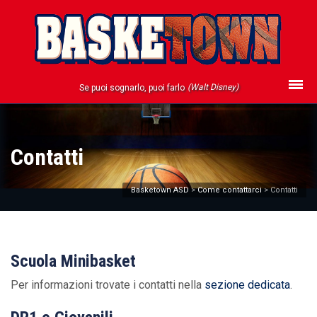
(Walt Disney)
Se puoi sognarlo, puoi farlo
Contatti
Basketown ASD
>
Come contattarci
>
Contatti
Scuola Minibasket
Per informazioni trovate i contatti nella
sezione dedicata
.