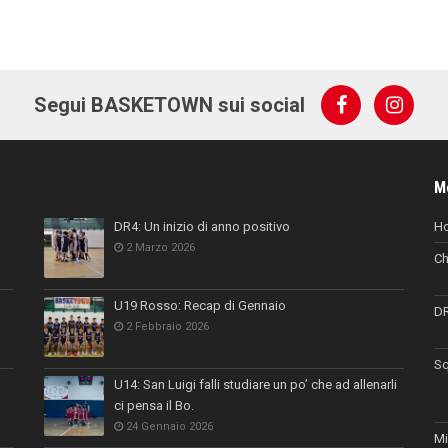
Segui BASKETOWN sui social
M
DR4: Un inizio di anno positivo
H
2 Marzo 2026
Ch
U19 Rosso: Recap di Gennaio
D
2 Febbraio 2026
Sq
U14: San Luigi falli studiare un po’ che ad allenarli
ci pensa il Bo.
24 Gennaio 2026
Mi