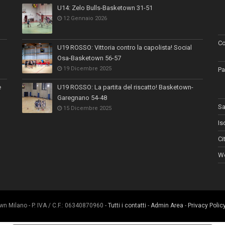
U14: Zelo Bulls-Basketown 31-51
12 Gennaio 2026
Co
U19 ROSSO: Vittoria contro la capolista! Social
Osa-Basketown 56-57
19 Dicembre 2025
Pa
e
U19 ROSSO: La partita del riscatto! Basketown-
Garegnano 54-48
Sa
15 Dicembre 2025
Is
Ci
Wo
 Milano - P. IVA / C.F.: 06340870960 -
Tutti i contatti
-
Admin Area
-
Privacy Polic