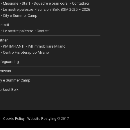
Missione
Staff
Squadre e orari corsi
Contattaci
Le nostre palestre
Iscrizioni Belk BSM 2025 – 2026
City e Summer Camp
ntatti
Le nostre palestre
Contatti
rtner
KM IMPIANTI
IMI Immobiliare Milano
Centro Fisioterapico Milano
feguarding
crizioni
ty e Summer Camp
rkout Belk
y
-
Cookie Policy
-
Website Restyling
© 2017