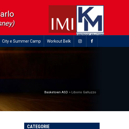
farlo
sney)
City e Summer Camp
Workout Belk
Basketown ASD
>
Liborio Galluzzo
CATEGORIE