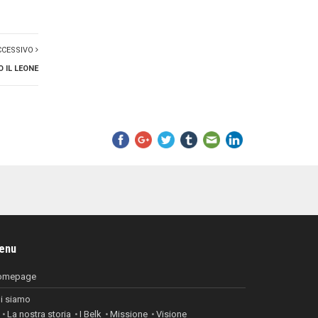
CCESSIVO
 IL LEONE
enu
omepage
i siamo
La nostra storia
I Belk
Missione
Visione