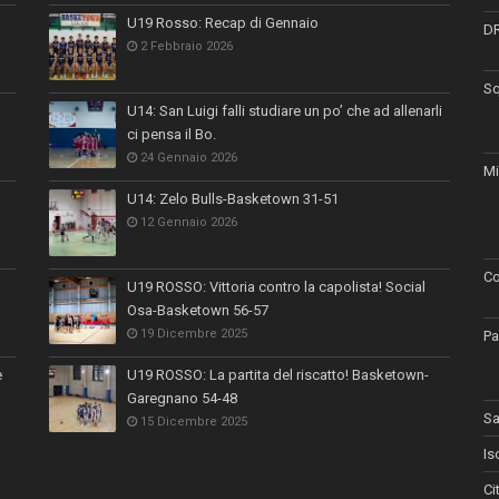
U19 Rosso: Recap di Gennaio
D
2 Febbraio 2026
Sq
U14: San Luigi falli studiare un po’ che ad allenarli
ci pensa il Bo.
24 Gennaio 2026
Mi
U14: Zelo Bulls-Basketown 31-51
12 Gennaio 2026
Co
U19 ROSSO: Vittoria contro la capolista! Social
Osa-Basketown 56-57
19 Dicembre 2025
Pa
e
U19 ROSSO: La partita del riscatto! Basketown-
Garegnano 54-48
Sa
15 Dicembre 2025
Is
Ci