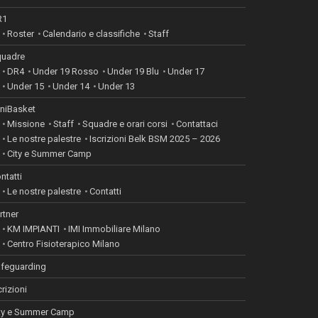
R1
Roster
Calendario e classifiche
Staff
uadre
DR4
Under 19 Rosso
Under 19 Blu
Under 17
Under 15
Under 14
Under 13
niBasket
Missione
Staff
Squadre e orari corsi
Contattaci
Le nostre palestre
Iscrizioni Belk BSM 2025 – 2026
City e Summer Camp
ntatti
Le nostre palestre
Contatti
rtner
KM IMPIANTI
IMI Immobiliare Milano
Centro Fisioterapico Milano
feguarding
crizioni
ty e Summer Camp