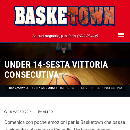
(Walt Disney)
Se puoi sognarlo, puoi farlo
UNDER 14-SESTA VITTORIA
CONSECUTIVA
Basketown ASD
>
News
>
Altro
>
UNDER 14-SESTA VITTORIA CONSECUTIVA
18 MARZO 2014
ALTRO
Domenica con poche emozioni per la Basketown che passa
facilmente sul campo di Cinisello. Partita che doveva