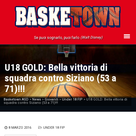
(Walt Disney)
Se puoi sognarlo, puoi farlo
U18 GOLD: Bella vittoria di
squadra contro Siziano (53 a
71)!!!
Basketown ASD
>
News
>
Giovanili
>
Under 18 FIP
>
U18 GOLD: Bella vittoria di
squadra contro Siziano (53 a 71)!!!
8 MARZO 2016
UNDER 18 FIP