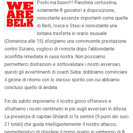
Pochi ma buoni!!! Panchina cortissima,
solamente 8 giocatori a disposizione,
nonostante assenze importanti come quelle
di Belli, Iosca e Stasi e nonostante una
lontana trasferta in orario inusuale
(Domenica alle 15) sforgiamo una convincente prestazione
contro Siziano, vogliosi di rivinicta dopo l’abbondante
sconfitta rimediata in casa nostra. Non possiamo
permetterci distrazioni e sottovalutare i nostri avversari,
questi gli avvertimenti di coach Seba: dobbiamo cominciare
il girone di ritorno con lo stesso spirito con cui abbiamo
concluso quello di andata.
Fin da subito imponiamo il nostro gioco offensivo e
sfruttiamo i nostri centimetri in più sugli avversari in difesa.
La presenza di capitan Ghilardi si fa sentire (9 punti dei suoi
21 totali) che guida intelligentemente il nostro attacco,
permettendoci di chiudere il primo quarto in vantaggio di 8,