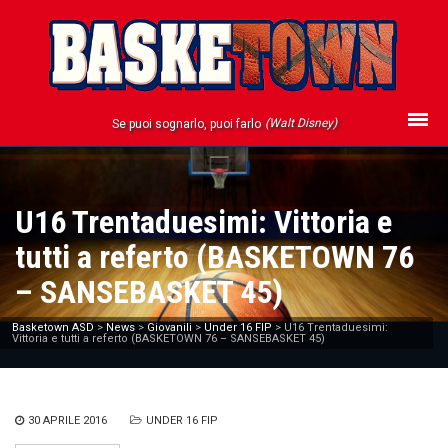
(Walt Disney)
Se puoi sognarlo, puoi farlo
U16 Trentaduesimi: Vittoria e
tutti a referto (BASKETOWN 76
– SANSEBASKET 45)
Basketown ASD
>
News
>
Giovanili
>
Under 16 FIP
>
U16 Trentaduesimi:
Vittoria e tutti a referto (BASKETOWN 76 – SANSEBASKET 45)
30 APRILE 2016
UNDER 16 FIP