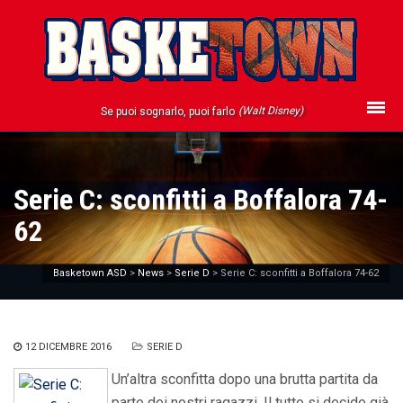
(Walt Disney)
Se puoi sognarlo, puoi farlo
Serie C: sconfitti a Boffalora 74-
62
Basketown ASD
>
News
>
Serie D
>
Serie C: sconfitti a Boffalora 74-62
12 DICEMBRE 2016
SERIE D
Un’altra sconfitta dopo una brutta partita da
parte dei nostri ragazzi. Il tutto si decide già