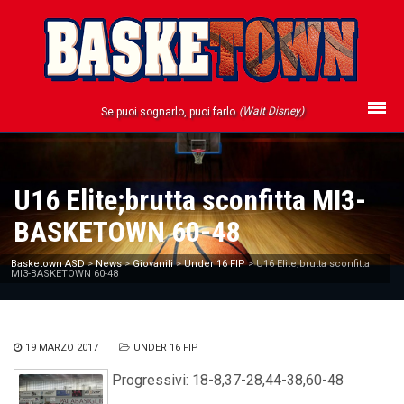
(Walt Disney)
Se puoi sognarlo, puoi farlo
U16 Elite;brutta sconfitta MI3-
BASKETOWN 60-48
Basketown ASD
>
News
>
Giovanili
>
Under 16 FIP
>
U16 Elite;brutta sconfitta
MI3-BASKETOWN 60-48
19 MARZO 2017
UNDER 16 FIP
Progressivi: 18-8,37-28,44-38,60-48