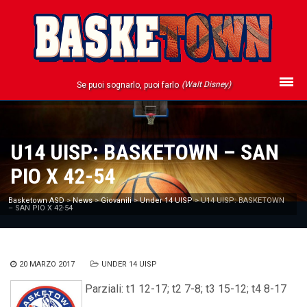
(Walt Disney)
Se puoi sognarlo, puoi farlo
U14 UISP: BASKETOWN – SAN
PIO X 42-54
Basketown ASD
>
News
>
Giovanili
>
Under 14 UISP
>
U14 UISP: BASKETOWN
– SAN PIO X 42-54
20 MARZO 2017
UNDER 14 UISP
Parziali: t1 12-17; t2 7-8; t3 15-12; t4 8-17