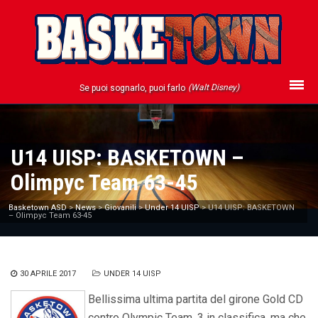
(Walt Disney)
Se puoi sognarlo, puoi farlo
U14 UISP: BASKETOWN –
Olimpyc Team 63-45
Basketown ASD
>
News
>
Giovanili
>
Under 14 UISP
>
U14 UISP: BASKETOWN
– Olimpyc Team 63-45
30 APRILE 2017
UNDER 14 UISP
Bellissima ultima partita del girone Gold CD
contro Olympic Team, 3 in classifica, ma che