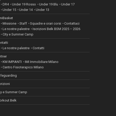
DR4
Under 19 Rosso
Under 19 Blu
Under 17
Under 15
Under 14
Under 13
niBasket
Missione
Staff
Squadre e orari corsi
Contattaci
Le nostre palestre
Iscrizioni Belk BSM 2025 – 2026
City e Summer Camp
ntatti
Le nostre palestre
Contatti
rtner
KM IMPIANTI
IMI Immobiliare Milano
Centro Fisioterapico Milano
feguarding
crizioni
ty e Summer Camp
rkout Belk