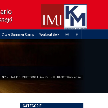
farlo
sney)
City e Summer Camp
Workout Belk
 UISP
>
U14 UISP: PARTITONE !!! Asa Cinisello-BASKETOWN 46-74
CATEGORIE