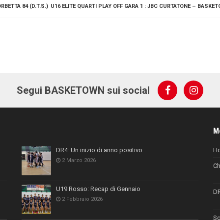
BETTA 84 (D.T.S.)
U16 ELITE QUARTI PLAY OFF GARA 1 : JBC CURTATONE – BASKET
Segui BASKETOWN sui social
M
DR4: Un inizio di anno positivo
H
2 Marzo 2026
Ch
U19 Rosso: Recap di Gennaio
D
2 Febbraio 2026
Sq