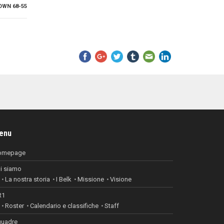
OWN 68-55
enu
omepage
i siamo
La nostra storia
I Belk
Missione
Visione
R1
Roster
Calendario e classifiche
Staff
uadre