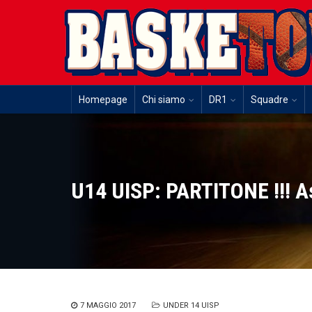
Homepage
Chi siamo
DR1
Squadre
U14 UISP: PARTITONE !!! 
7 MAGGIO 2017
UNDER 14 UISP