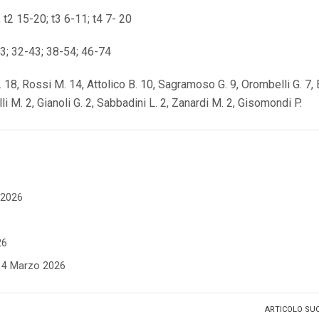
; t2 15-20; t3 6-11; t4 7- 20
23; 32-43; 38-54; 46-74
. 18, Rossi M. 14, Attolico B. 10, Sagramoso G. 9, Orombelli G. 7, B
lli M. 2, Gianoli G. 2, Sabbadini L. 2, Zanardi M. 2, Gisomondi P.
e 2026
26
- 4 Marzo 2026
ARTICOLO SU