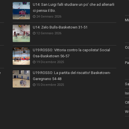
U14: San Luigi falli studiare un po’ che ad allenarli
ci pensa il Bo.
24 Gennaio 2026
Mi
U14: Zelo Bulls-Basketown 31-51
12 Gennaio 2026
Co
U19 ROSSO: Vittoria contro la capolista! Social
Osa-Basketown 56-57
19 Dicembre 2025
Pa
e
U19 ROSSO: La partita del riscatto! Basketown-
Garegnano 54-48
Sa
15 Dicembre 2025
Is
Ci
Wo