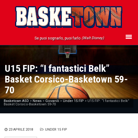
(Walt Disney)
Se puoi sognarlo, puoi farlo
U15 FIP: “I fantastici Belk”
Basket Corsico-Basketown 59-
70
Basketown ASD
>
News
>
Giovanili
>
Under 15 FIP
>
U15 FIP: “I fantastici Belk”
Basket Corsico-Basketown 59-70
23 APRILE 2018
UNDER 15 FIP