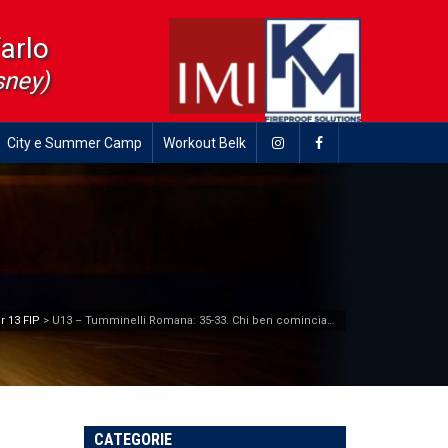
farlo
sney)
City e Summer Camp
Workout Belk
r 13 FIP
>
U13 – Tumminelli Romana: 35-33. Chi ben comincia…
CATEGORIE