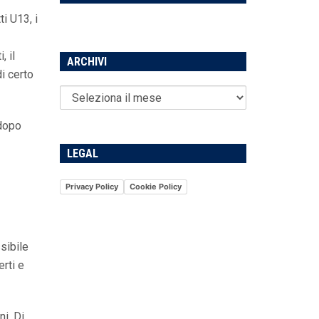
i U13, i
, il
ARCHIVI
i certo
 dopo
LEGAL
Privacy Policy
Cookie Policy
sibile
erti e
ni, Di