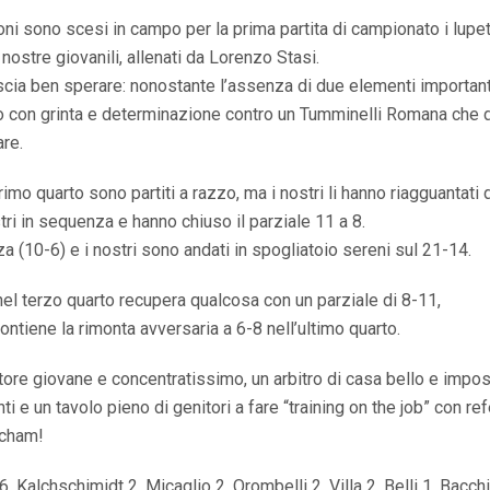
ni sono scesi in campo per la prima partita di campionato i lupett
 nostre giovanili, allenati da Lorenzo Stasi.
cia ben sperare: nonostante l’assenza di due elementi importanti
 con grinta e determinazione contro un Tumminelli Romana che d
are.
primo quarto sono partiti a razzo, ma i nostri li hanno riagguantati
ri in sequenza e hanno chiuso il parziale 11 a 8.
a (10-6) e i nostri sono andati in spogliatoio sereni sul 21-14.
 nel terzo quarto recupera qualcosa con un parziale di 8-11,
ntiene la rimonta avversaria a 6-8 nell’ultimo quarto.
tore giovane e concentratissimo, un arbitro di casa bello e impos
i e un tavolo pieno di genitori a fare “training on the job” con ref
ocham!
 Kalchschimidt 2, Micaglio 2, Orombelli 2, Villa 2, Belli 1, Bacchi