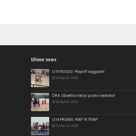
Ultime news
U19 ROSSO: Playoff raggiunti!
20 Aprile 2026
DR4: Obiettivo terzo posto centrato!
20 Aprile 2026
U14 PROMO: RAP ‘N TRAP
20 Aprile 2026