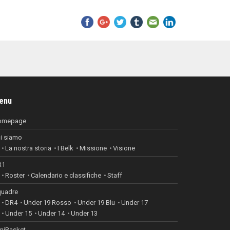
enu
omepage
i siamo
La nostra storia
I Belk
Missione
Visione
R1
Roster
Calendario e classifiche
Staff
uadre
DR4
Under 19 Rosso
Under 19 Blu
Under 17
Under 15
Under 14
Under 13
niBasket