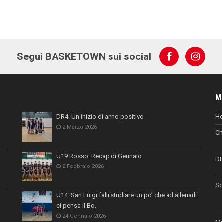
Segui BASKETOWN sui social
M
DR4: Un inizio di anno positivo
H
2 Marzo 2026
Ch
U19 Rosso: Recap di Gennaio
D
2 Febbraio 2026
Sq
U14: San Luigi falli studiare un po’ che ad allenarli
ci pensa il Bo.
24 Gennaio 2026
Mi