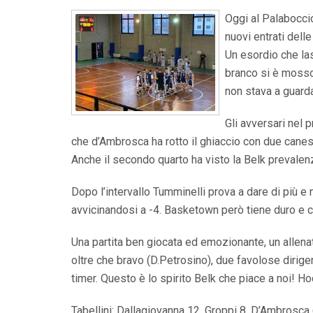
Oggi al Palaboccio
nuovi entrati delle
Un esordio che las
branco si è mosso
non stava a guard
Gli avversari nel 
che d’Ambrosca ha rotto il ghiaccio con due canest
Anche il secondo quarto ha visto la Belk prevalenz
Dopo l’intervallo Tumminelli prova a dare di più e
avvicinandosi a -4. Basketown però tiene duro e co
Una partita ben giocata ed emozionante, un allena
oltre che bravo (D.Petrosino), due favolose dirigent
timer. Questo è lo spirito Belk che piace a noi! H
Tabellini: Dallagiovanna 12, Groppi 8, D’Ambrosca 6,