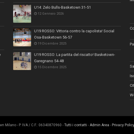
U14: Zelo Bulls-Basketown 31-51
12 Gennaio 2026
Co
U19 ROSSO: Vittoria contro la capolista! Social
Osa-Basketown 56-57
19 Dicembre 2025
Pa
e
U19 ROSSO: La partita del riscatto! Basketown-
Garegnano 54-48
Sa
15 Dicembre 2025
Is
Ci
Wo
 Milano - P. IVA / C.F.: 06340870960 -
Tutti i contatti
-
Admin Area
-
Privacy Polic