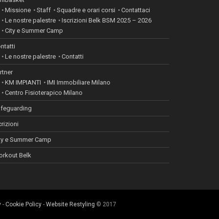
Missione
Staff
Squadre e orari corsi
Contattaci
Le nostre palestre
Iscrizioni Belk BSM 2025 – 2026
City e Summer Camp
ntatti
Le nostre palestre
Contatti
rtner
KM IMPIANTI
IMI Immobiliare Milano
Centro Fisioterapico Milano
feguarding
crizioni
ty e Summer Camp
rkout Belk
y
-
Cookie Policy
-
Website Restyling
© 2017