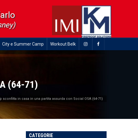
farlo
sney)
City e Summer Camp
Workout Belk
SA (64-71)
p sconfitta in casa in una partita assurda con Social OSA (64-71)
CATEGORIE