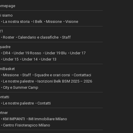
omepage
i siamo
La nostra storia
I Belk
Missione
Visione
R1
Roster
Calendario e classifiche
Staff
uadre
DR4
Under 19 Rosso
Under 19 Blu
Under 17
Under 15
Under 14
Under 13
niBasket
Missione
Staff
Squadre e orari corsi
Contattaci
Le nostre palestre
Iscrizioni Belk BSM 2025 – 2026
City e Summer Camp
ntatti
Le nostre palestre
Contatti
rtner
KM IMPIANTI
IMI Immobiliare Milano
Centro Fisioterapico Milano