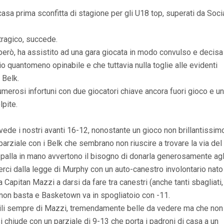
i casa prima sconfitta di stagione per gli U18 top, superati da Soc
 tragico, succede.
però, ha assistito ad una gara giocata in modo convulso e decisa s
hio quantomeno opinabile e che tuttavia nulla toglie alle evidenti
 Belk.
merosi infortuni con due giocatori chiave ancora fuori gioco e u
lpite.
vede i nostri avanti 16-12, nonostante un gioco non brillantissim
parziale con i Belk che sembrano non riuscire a trovare la via del
palla in mano avvertono il bisogno di donarla generosamente agl
ci dalla legge di Murphy con un auto-canestro involontario nato
Capitan Mazzi a darsi da fare tra canestri (anche tanti sbagliati,
po non basta e Basketown va in spogliatoio con -11.
bili sempre di Mazzi, tremendamente belle da vedere ma che non
i chiude con un parziale di 9-13 che porta i padroni di casa a un