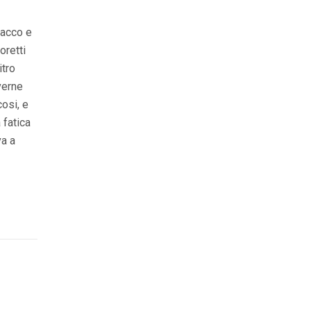
tacco e
oretti
itro
verne
osi, e
 fatica
va a