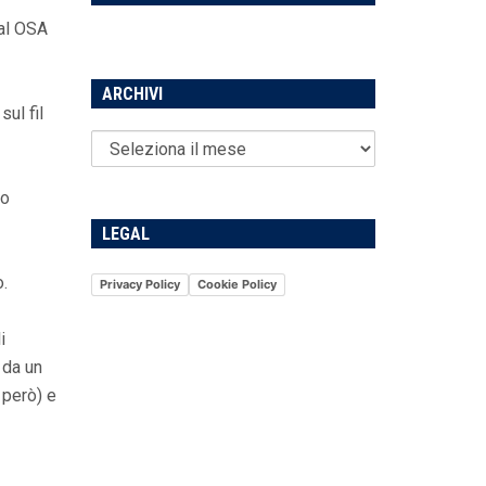
ial OSA
ARCHIVI
ul fil
no
LEGAL
o.
Privacy Policy
Cookie Policy
i
 da un
 però) e