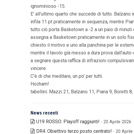
ignominioso -15.
E’ all’ultimo quarto che succede di tutto. Balzano 
infila 11 pt praticamente in sequenza, mentre Piana 
tutto ciò porta Basketown a -2 a un paio di minuti 
assegna a Basketown praticamente in un solo fisch
chiesto il motivo e uno alla panchina per le ester
mentre il tavolo già messo a dura prova dall’auto-
a segnare questa raffica di infrazioni compulsivame
vincere.
C’è di che meditare, un po’ per tutti.
Hocham!
tabellini: Mazzi 21, Balzano 11, Piana 9, Boretti 
News recenti
U19 ROSSO: Playoff raggiunti!
- 20 Aprile 2026
DR4: Obiettivo terzo posto centrato!
- 20 April