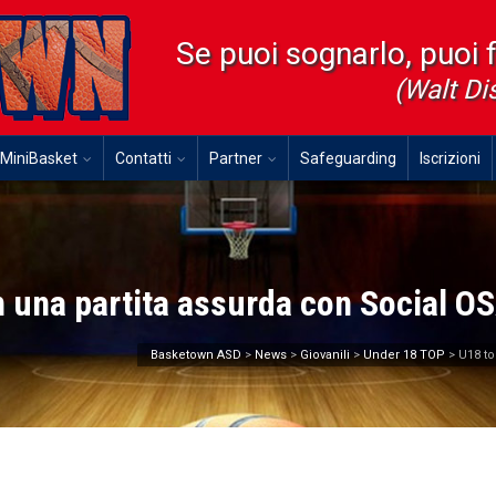
Se puoi sognarlo, puoi 
(Walt Di
MiniBasket
Contatti
Partner
Safeguarding
Iscrizioni
in una partita assurda con Social O
Basketown ASD
>
News
>
Giovanili
>
Under 18 TOP
>
U18 to