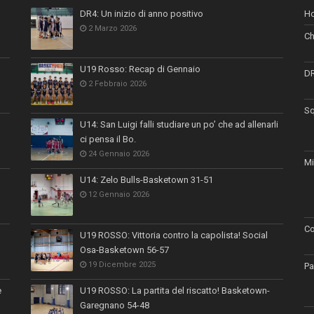
DR4: Un inizio di anno positivo
H
2 Marzo 2026
Ch
U19 Rosso: Recap di Gennaio
D
2 Febbraio 2026
Sq
U14: San Luigi falli studiare un po’ che ad allenarli
ci pensa il Bo.
24 Gennaio 2026
Mi
U14: Zelo Bulls-Basketown 31-51
12 Gennaio 2026
Co
U19 ROSSO: Vittoria contro la capolista! Social
Osa-Basketown 56-57
19 Dicembre 2025
Pa
e
U19 ROSSO: La partita del riscatto! Basketown-
Garegnano 54-48