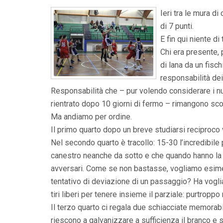
Ieri tra le mura d
di 7 punti.
E fin qui niente di
Chi era presente, 
di lana da un fisc
responsabilità dei
Responsabilità che – pur volendo considerare i nu
rientrato dopo 10 giorni di fermo – rimangono sco
Ma andiamo per ordine.
Il primo quarto dopo un breve studiarsi reciproco 
Nel secondo quarto è tracollo: 15-30 l’incredibile 
canestro neanche da sotto e che quando hanno la 
avversari. Come se non bastasse, vogliamo esimer
tentativo di deviazione di un passaggio? Ha voglia 
tiri liberi per tenere insieme il parziale: purtrop
Il terzo quarto ci regala due schiacciate memora
riescono a galvanizzare a sufficienza il branco e s