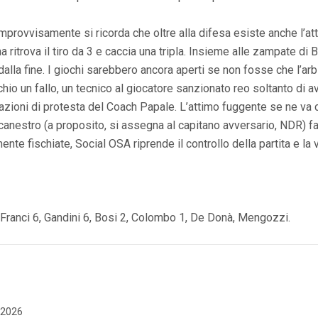
improvvisamente si ricorda che oltre alla difesa esiste anche l’at
ritrova il tiro da 3 e caccia una tripla. Insieme alle zampate di B
dalla fine. I giochi sarebbero ancora aperti se non fosse che l’arb
io un fallo, un tecnico al giocatore sanzionato reo soltanto di a
nazioni di protesta del Coach Papale. L’attimo fuggente se ne va c
canestro (a proposito, si assegna al capitano avversario, NDR) fa
nte fischiate, Social OSA riprende il controllo della partita e la 
8, Franci 6, Gandini 6, Bosi 2, Colombo 1, De Donà, Mengozzi.
e 2026