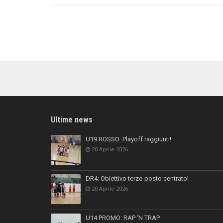
Ultime news
U19 ROSSO: Playoff raggiunti!
20 Aprile 2026
DR4: Obiettivo terzo posto centrato!
20 Aprile 2026
U14 PROMO: RAP ‘N TRAP