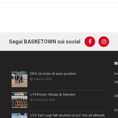
Segui BASKETOWN sui social
M
DR4: Un inizio di anno positivo
H
2 Marzo 2026
Ch
U19 Rosso: Recap di Gennaio
D
2 Febbraio 2026
Sq
U14: San Luigi falli studiare un po’ che ad allenarli