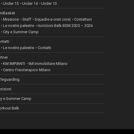
Under 15
Under 14
Under 13
niBasket
Missione
Staff
Squadre e orari corsi
Contattaci
Le nostre palestre
Iscrizioni Belk BSM 2025 – 2026
City e Summer Camp
ntatti
Le nostre palestre
Contatti
rtner
KM IMPIANTI
IMI Immobiliare Milano
Centro Fisioterapico Milano
feguarding
crizioni
ty e Summer Camp
rkout Belk