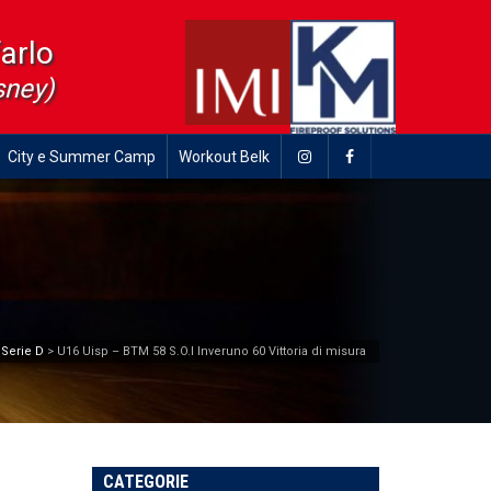
farlo
sney)
City e Summer Camp
Workout Belk
>
Serie D
>
U16 Uisp – BTM 58 S.O.I Inveruno 60 Vittoria di misura
CATEGORIE