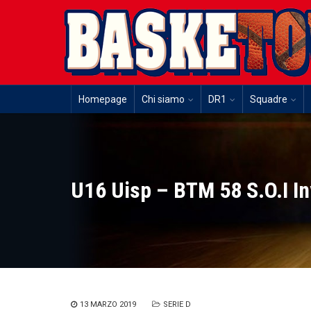
Homepage
Chi siamo
DR1
Squadre
U16 Uisp – BTM 58 S.O.I In
13 MARZO 2019
SERIE D