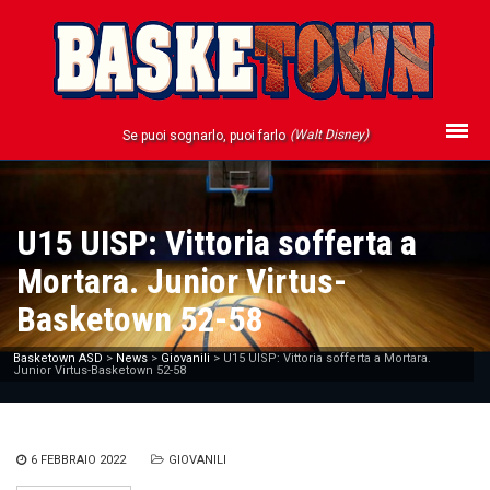
(Walt Disney)
Se puoi sognarlo, puoi farlo
U15 UISP: Vittoria sofferta a
Mortara. Junior Virtus-
Basketown 52-58
Basketown ASD
>
News
>
Giovanili
>
U15 UISP: Vittoria sofferta a Mortara.
Junior Virtus-Basketown 52-58
6 FEBBRAIO 2022
GIOVANILI