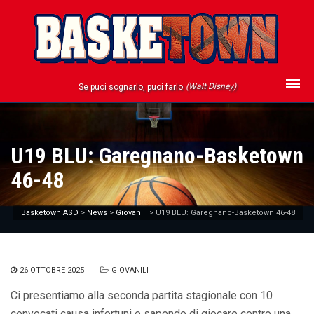
(Walt Disney)
Se puoi sognarlo, puoi farlo
U19 BLU: Garegnano-Basketown
46-48
Basketown ASD
>
News
>
Giovanili
>
U19 BLU: Garegnano-Basketown 46-48
26 OTTOBRE 2025
GIOVANILI
Ci presentiamo alla seconda partita stagionale con 10
convocati causa infortuni e sapendo di giocare contro una