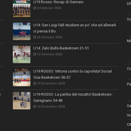
U19 Rosso: Recap di Gennaio
D
2 Febbraio 2026
Sq
U14: San Luigi falli studiare un po’ che ad allenarli
ci pensa il Bo.
24 Gennaio 2026
Mi
U14: Zelo Bulls-Basketown 31-51
12 Gennaio 2026
Co
U19 ROSSO: Vittoria contro la capolista! Social
Osa-Basketown 56-57
19 Dicembre 2025
Pa
e
U19 ROSSO: La partita del riscatto! Basketown-
Garegnano 54-48
Sa
15 Dicembre 2025
Is
Ci