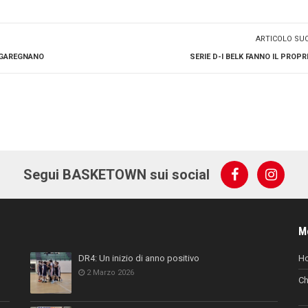
ARTICOLO SU
 GAREGNANO
SERIE D-I BELK FANNO IL PROPR
Segui BASKETOWN sui social
M
DR4: Un inizio di anno positivo
H
2 Marzo 2026
Ch