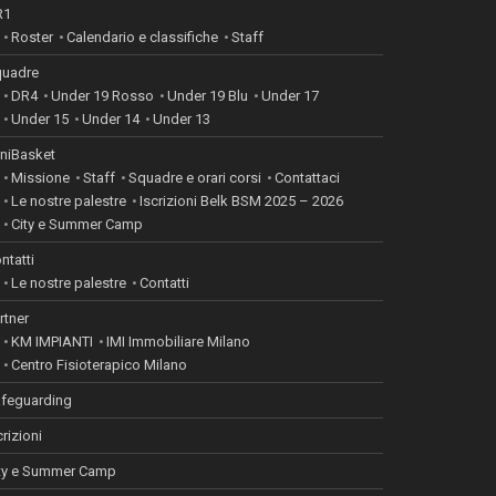
R1
Roster
Calendario e classifiche
Staff
uadre
DR4
Under 19 Rosso
Under 19 Blu
Under 17
Under 15
Under 14
Under 13
niBasket
Missione
Staff
Squadre e orari corsi
Contattaci
Le nostre palestre
Iscrizioni Belk BSM 2025 – 2026
City e Summer Camp
ntatti
Le nostre palestre
Contatti
rtner
KM IMPIANTI
IMI Immobiliare Milano
Centro Fisioterapico Milano
feguarding
crizioni
ty e Summer Camp