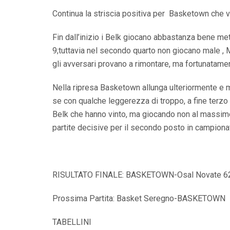
Continua la striscia positiva per Basketown che vi
Fin dall’inizio i Belk giocano abbastanza bene me
9;tuttavia nel secondo quarto non giocano male , 
gli avversari provano a rimontare, ma fortunatamen
Nella ripresa Basketown allunga ulteriormente e mett
se con qualche leggerezza di troppo, a fine terzo q
Belk che hanno vinto, ma giocando non al massimo 
partite decisive per il secondo posto in campiona
RISULTATO FINALE: BASKETOWN-Osal Novate 6
Prossima Partita: Basket Seregno-BASKETOWN
TABELLINI