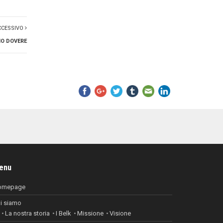
CCESSIVO
IO DOVERE
enu
omepage
i siamo
La nostra storia
I Belk
Missione
Visione