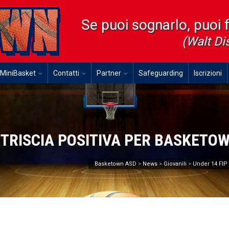
Se puoi sognarlo, puoi 
(Walt Di
MiniBasket
Contatti
Partner
Safeguarding
Iscrizioni
TRISCIA POSITIVA PER BASKETO
Basketown ASD
>
News
>
Giovanili
>
Under 14 FIP