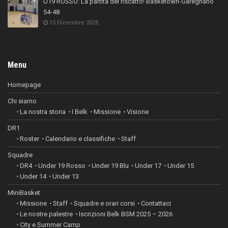
U19 ROSSO: La partita del riscatto! Basketown-Garegnano
54-48
15 Dicembre 2025
Menu
Homepage
Chi siamo
La nostra storia
I Belk
Missione
Visione
DR1
Roster
Calendario e classifiche
Staff
Squadre
DR4
Under 19 Rosso
Under 19 Blu
Under 17
Under 15
Under 14
Under 13
MiniBasket
Missione
Staff
Squadre e orari corsi
Contattaci
Le nostre palestre
Iscrizioni Belk BSM 2025 – 2026
City e Summer Camp