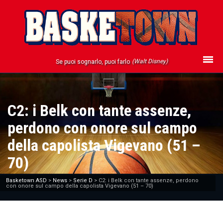
(Walt Disney)
Se puoi sognarlo, puoi farlo
C2: i Belk con tante assenze,
perdono con onore sul campo
della capolista Vigevano (51 –
70)
Basketown ASD
>
News
>
Serie D
>
C2: i Belk con tante assenze, perdono
con onore sul campo della capolista Vigevano (51 – 70)