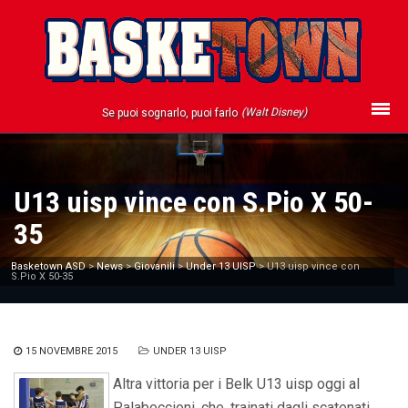
(Walt Disney)
Se puoi sognarlo, puoi farlo
U13 uisp vince con S.Pio X 50-
35
Basketown ASD
>
News
>
Giovanili
>
Under 13 UISP
>
U13 uisp vince con
S.Pio X 50-35
15 NOVEMBRE 2015
UNDER 13 UISP
Altra vittoria per i Belk U13 uisp oggi al
Palaboccioni, che, trainati dagli scatenati