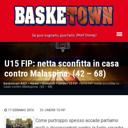
(Walt Disney)
Se puoi sognarlo, puoi farlo
U15 FIP: netta sconfitta in casa
contro Malaspina. (42 – 68)
Basketown ASD
>
News
>
Giovanili
>
Under 15 FIP
>
U15 FIP: netta sconfitta in
casa contro Malaspina. (42 – 68)
17 GENNAIO 2016
UNDER 15 FIP
Come purtroppo spesso accade partiamo
molli e deconcentrati contro la forte squadra