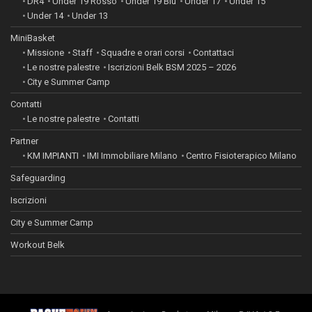
DR4
Under 19 Rosso
Under 19 Blu
Under 17
Under 15
Under 14
Under 13
MiniBasket
Missione
Staff
Squadre e orari corsi
Contattaci
Le nostre palestre
Iscrizioni Belk BSM 2025 – 2026
City e Summer Camp
Contatti
Le nostre palestre
Contatti
Partner
KM IMPIANTI
IMI Immobiliare Milano
Centro Fisioterapico Milano
Safeguarding
Iscrizioni
City e Summer Camp
Workout Belk