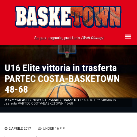
(Walt Disney)
Se puoi sognarlo, puoi farlo
U16 Elite vittoria in trasferta
PARTEC COSTA-BASKETOWN
48-68
Basketown ASD
>
News
>
Giovanili
>
Under 16 FIP
>
U16 Elite vittoria in
trasferta PARTEC COSTA-BASKETOWN 48-68
2 APRILE 2017
UNDER 16 FIP