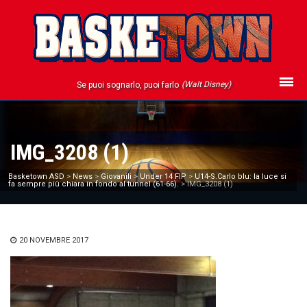
(Walt Disney)
Se puoi sognarlo, puoi farlo
IMG_3208 (1)
Basketown ASD
>
News
>
Giovanili
>
Under 14 FIP
>
U14-S.Carlo blu: la luce si
fa sempre più chiara in fondo al tunnel (61-66).
>
IMG_3208 (1)
20 NOVEMBRE 2017