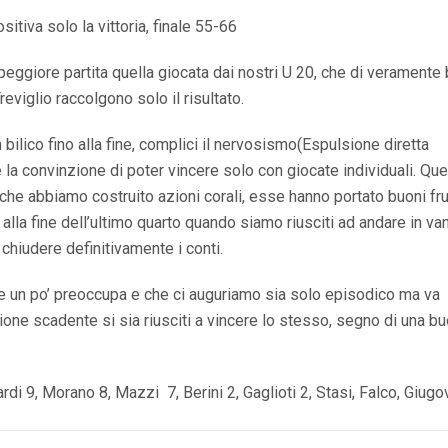
sitiva solo la vittoria, finale 55-66
eggiore partita quella giocata dai nostri U 20, che di veramente
Treviglio raccolgono solo il risultato.
 bilico fino alla fine, complici il nervosismo(Espulsione diretta
e la convinzione di poter vincere solo con giocate individuali. Que
he abbiamo costruito azioni corali, esse hanno portato buoni frut
la fine dell’ultimo quarto quando siamo riusciti ad andare in va
 chiudere definitivamente i conti.
 un po’ preoccupa e che ci auguriamo sia solo episodico ma va
ne scadente si sia riusciti a vincere lo stesso, segno di una b
rdi 9, Morano 8, Mazzi 7, Berini 2, Gaglioti 2, Stasi, Falco, Giug