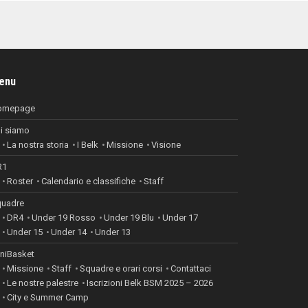
enu
omepage
i siamo
La nostra storia
I Belk
Missione
Visione
R1
Roster
Calendario e classifiche
Staff
uadre
DR4
Under 19 Rosso
Under 19 Blu
Under 17
Under 15
Under 14
Under 13
niBasket
Missione
Staff
Squadre e orari corsi
Contattaci
Le nostre palestre
Iscrizioni Belk BSM 2025 – 2026
City e Summer Camp