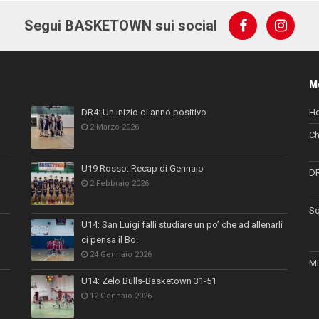
Segui BASKETOWN sui social
M
DR4: Un inizio di anno positivo
H
2 Marzo 2026
Ch
U19 Rosso: Recap di Gennaio
D
2 Febbraio 2026
Sq
U14: San Luigi falli studiare un po’ che ad allenarli
ci pensa il Bo.
24 Gennaio 2026
Mi
U14: Zelo Bulls-Basketown 31-51
12 Gennaio 2026