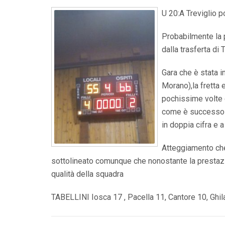
U 20:A Treviglio po
Probabilmente la p
dalla trasferta di 
Gara che è stata in
Morano),la fretta 
pochissime volte c
come è successo al
in doppia cifra e a
Atteggiamento che
sottolineato comunque che nonostante la prestazio
qualità della squadra
TABELLINI Iosca 17 , Pacella 11, Cantore 10, Ghila