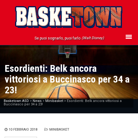
(Walt Disney)
Se puoi sognarlo, puoi farlo
Esordienti: Belk ancora
vittoriosi a Buccinasco per 34 a
23!
Basketown ASD
>
News
>
Minibasket
>
Esordienti: Belk ancora vittoriosi a
Buccinasco per 34 a 23!
10 FEBBRAIO 2018
MINIBASKET