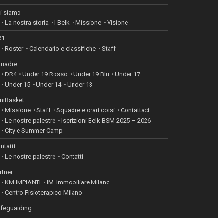
i siamo
La nostra storia
I Belk
Missione
Visione
R1
Roster
Calendario e classifiche
Staff
uadre
DR4
Under 19 Rosso
Under 19 Blu
Under 17
Under 15
Under 14
Under 13
niBasket
Missione
Staff
Squadre e orari corsi
Contattaci
Le nostre palestre
Iscrizioni Belk BSM 2025 – 2026
City e Summer Camp
ntatti
Le nostre palestre
Contatti
rtner
KM IMPIANTI
IMI Immobiliare Milano
Centro Fisioterapico Milano
feguarding