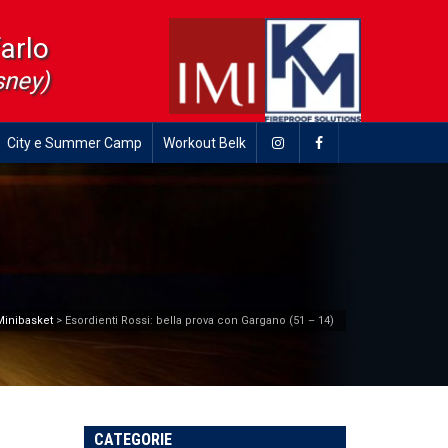
farlo
sney)
City e Summer Camp
Workout Belk
Minibasket
>
Esordienti Rossi: bella prova con Gargano (51 – 14)
CATEGORIE