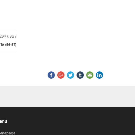
CCESSIVO
A (56-57)
enu
omepage