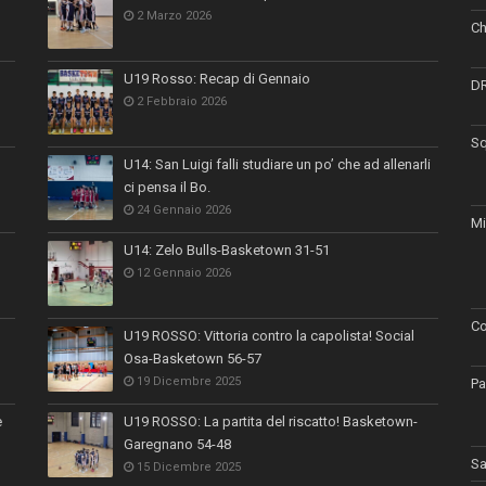
2 Marzo 2026
Ch
U19 Rosso: Recap di Gennaio
D
2 Febbraio 2026
Sq
U14: San Luigi falli studiare un po’ che ad allenarli
ci pensa il Bo.
24 Gennaio 2026
Mi
U14: Zelo Bulls-Basketown 31-51
12 Gennaio 2026
Co
U19 ROSSO: Vittoria contro la capolista! Social
Osa-Basketown 56-57
19 Dicembre 2025
Pa
e
U19 ROSSO: La partita del riscatto! Basketown-
Garegnano 54-48
Sa
15 Dicembre 2025