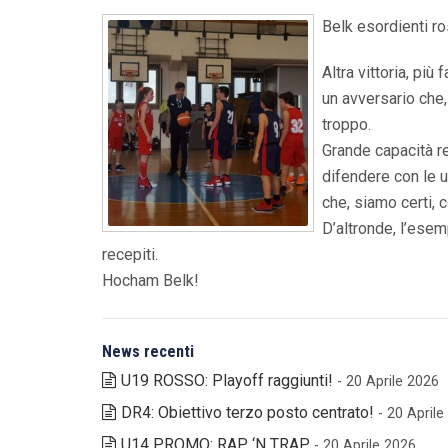
Belk esordienti r
Altra vittoria, più
un avversario che,
troppo.
Grande capacità re
difendere con le 
che, siamo certi, 
D’altronde, l’ese
recepiti.
Hocham Belk!
News recenti
U19 ROSSO: Playoff raggiunti!
- 20 Aprile 2026
DR4: Obiettivo terzo posto centrato!
- 20 April
U14 PROMO: RAP ‘N TRAP
- 20 Aprile 2026