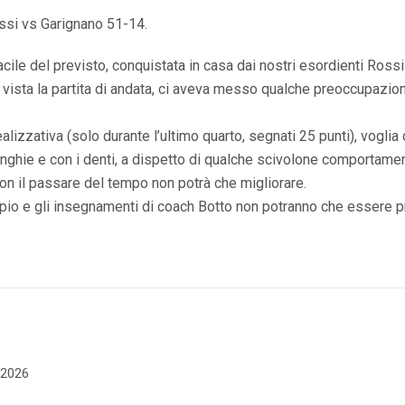
ossi vs Garignano 51-14.
 facile del previsto, conquistata in casa dai nostri esordienti Ross
 vista la partita di andata, ci aveva messo qualche preoccupazio
alizzativa (solo durante l’ultimo quarto, segnati 25 punti), voglia 
unghie e con i denti, a dispetto di qualche scivolone comportame
con il passare del tempo non potrà che migliorare.
mpio e gli insegnamenti di coach Botto non potranno che essere 
e 2026