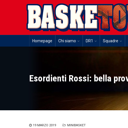
Homepage
Chi siamo
DR1
Squadre
Esordienti Rossi: bella pr
19 MARZO 2019
MINIBASKET