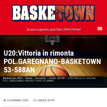
(Walt Disney)
Se puoi sognarlo, puoi farlo
U20:Vittoria in rimonta
POL.GAREGNANO-BASKETOWN
53-588AN
Basketown ASD
>
News
>
Giovanili
>
Under 20 FIP
>
U20:Vittoria in rimonta
POL.GAREGNANO-BASKETOWN 53-588AN
14 GENNAIO 2020
UNDER 20 FIP