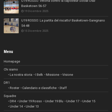
U19 ROSSO: Vittoria contro la capolista! Social Osa-
Basketown 56-57
19 Dicembre 2025
U19 ROSSO: La partita del riscatto! Basketown-Garegnano
54-48
15 Dicembre 2025
Menu
Homepage
Chi siamo
La nostra storia
I Belk
Missione
Visione
DR1
Roster
Calendario e classifiche
Staff
Squadre
DR4
Under 19 Rosso
Under 19 Blu
Under 17
Under 15
Under 14
Under 13