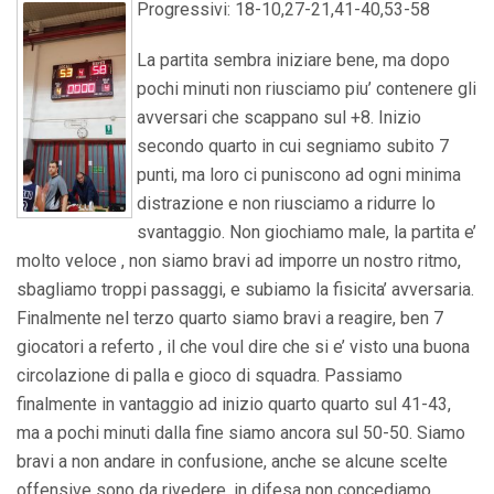
Progressivi: 18-10,27-21,41-40,53-58
La partita sembra iniziare bene, ma dopo
pochi minuti non riusciamo piu’ contenere gli
avversari che scappano sul +8. Inizio
secondo quarto in cui segniamo subito 7
punti, ma loro ci puniscono ad ogni minima
distrazione e non riusciamo a ridurre lo
svantaggio. Non giochiamo male, la partita e’
molto veloce , non siamo bravi ad imporre un nostro ritmo,
sbagliamo troppi passaggi, e subiamo la fisicita’ avversaria.
Finalmente nel terzo quarto siamo bravi a reagire, ben 7
giocatori a referto , il che voul dire che si e’ visto una buona
circolazione di palla e gioco di squadra. Passiamo
finalmente in vantaggio ad inizio quarto quarto sul 41-43,
ma a pochi minuti dalla fine siamo ancora sul 50-50. Siamo
bravi a non andare in confusione, anche se alcune scelte
offensive sono da rivedere, in difesa non concediamo