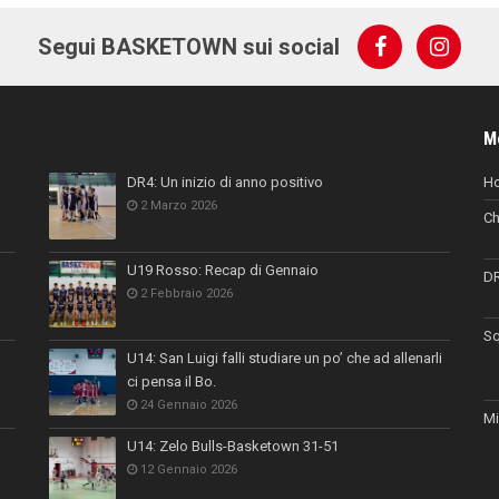
Segui BASKETOWN sui social
M
DR4: Un inizio di anno positivo
H
2 Marzo 2026
Ch
U19 Rosso: Recap di Gennaio
D
2 Febbraio 2026
Sq
U14: San Luigi falli studiare un po’ che ad allenarli
ci pensa il Bo.
24 Gennaio 2026
Mi
U14: Zelo Bulls-Basketown 31-51
12 Gennaio 2026