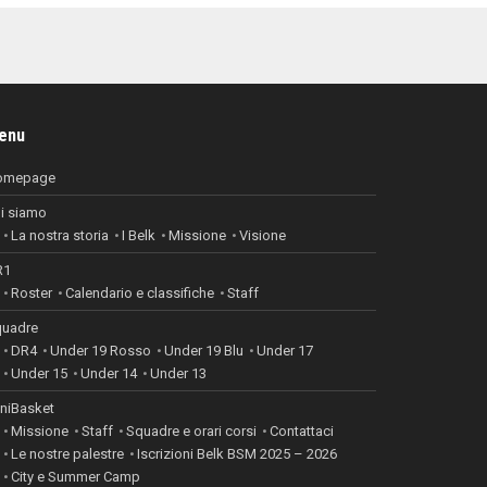
enu
omepage
i siamo
La nostra storia
I Belk
Missione
Visione
R1
Roster
Calendario e classifiche
Staff
uadre
DR4
Under 19 Rosso
Under 19 Blu
Under 17
Under 15
Under 14
Under 13
niBasket
Missione
Staff
Squadre e orari corsi
Contattaci
Le nostre palestre
Iscrizioni Belk BSM 2025 – 2026
City e Summer Camp