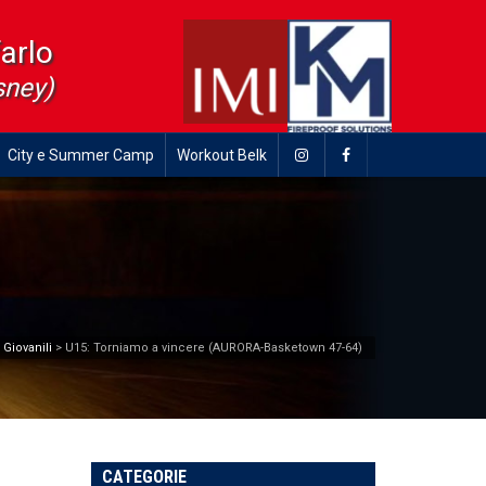
farlo
sney)
City e Summer Camp
Workout Belk
>
Giovanili
>
U15: Torniamo a vincere (AURORA-Basketown 47-64)
CATEGORIE