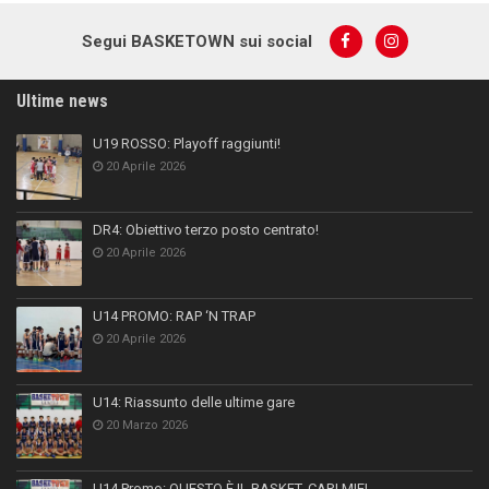
Segui BASKETOWN sui social
Ultime news
U19 ROSSO: Playoff raggiunti!
20 Aprile 2026
DR4: Obiettivo terzo posto centrato!
20 Aprile 2026
U14 PROMO: RAP ‘N TRAP
20 Aprile 2026
U14: Riassunto delle ultime gare
20 Marzo 2026
U14 Promo: QUESTO È IL BASKET, CARI MIEI