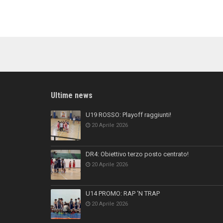
Ultime news
U19 ROSSO: Playoff raggiunti!
20 Aprile 2026
DR4: Obiettivo terzo posto centrato!
20 Aprile 2026
U14 PROMO: RAP ‘N TRAP
20 Aprile 2026