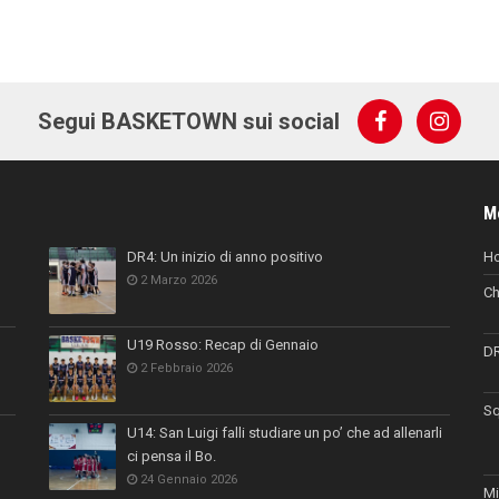
Segui BASKETOWN sui social
M
DR4: Un inizio di anno positivo
H
2 Marzo 2026
Ch
U19 Rosso: Recap di Gennaio
D
2 Febbraio 2026
Sq
U14: San Luigi falli studiare un po’ che ad allenarli
ci pensa il Bo.
24 Gennaio 2026
Mi