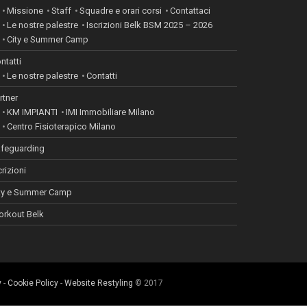
Missione
Staff
Squadre e orari corsi
Contattaci
Le nostre palestre
Iscrizioni Belk BSM 2025 – 2026
City e Summer Camp
ntatti
Le nostre palestre
Contatti
rtner
KM IMPIANTI
IMI Immobiliare Milano
Centro Fisioterapico Milano
feguarding
crizioni
ty e Summer Camp
rkout Belk
y
-
Cookie Policy
-
Website Restyling
© 2017