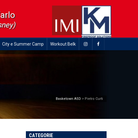
farlo
sney)
City e Summer Camp
Workout Belk
Basketown ASD
>
Pietro Curti
CATEGORIE