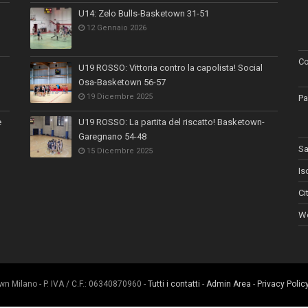
U14: Zelo Bulls-Basketown 31-51
12 Gennaio 2026
Co
U19 ROSSO: Vittoria contro la capolista! Social
Osa-Basketown 56-57
19 Dicembre 2025
Pa
e
U19 ROSSO: La partita del riscatto! Basketown-
Garegnano 54-48
Sa
15 Dicembre 2025
Is
Ci
Wo
 Milano - P. IVA / C.F.: 06340870960 -
Tutti i contatti
-
Admin Area
-
Privacy Polic