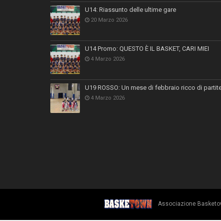
U14: Riassunto delle ultime gare
20 Marzo 2026
U14 Promo: QUESTO È IL BASKET, CARI MIEI
4 Marzo 2026
U19 ROSSO: Un mese di febbraio ricco di partit
4 Marzo 2026
Associazione Basketown