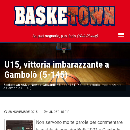
(Walt Disney)
Se puoi sognarlo, puoi farlo
U15, vittoria imbarazzante a
Gambolò (5-145)
Basketown ASD
>
News
>
Giovanili
>
Under 15 FIP
>
U15, vittoria imbarazzante
a Gambolò (5-145)
28 NOVEMBRE 2015
UNDER 15 FIP
Non servono molte parole per commentare
la partita di oggi dei Belk 2001 a Gambolò.