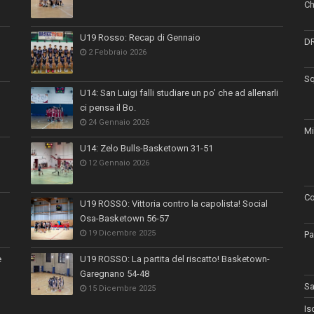
Ch
U19 Rosso: Recap di Gennaio
D
2 Febbraio 2026
Sq
U14: San Luigi falli studiare un po’ che ad allenarli
ci pensa il Bo.
24 Gennaio 2026
Mi
U14: Zelo Bulls-Basketown 31-51
12 Gennaio 2026
Co
U19 ROSSO: Vittoria contro la capolista! Social
Osa-Basketown 56-57
19 Dicembre 2025
Pa
e
U19 ROSSO: La partita del riscatto! Basketown-
Garegnano 54-48
Sa
15 Dicembre 2025
Is