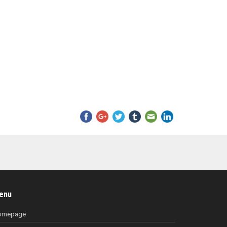
enu
omepage