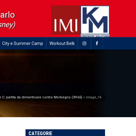
farlo
sney)
City e Summer Camp
Workout Belk
e C: partita da dimenticare contro Morbegno (39-65)
>
image_16
CATEGORIE