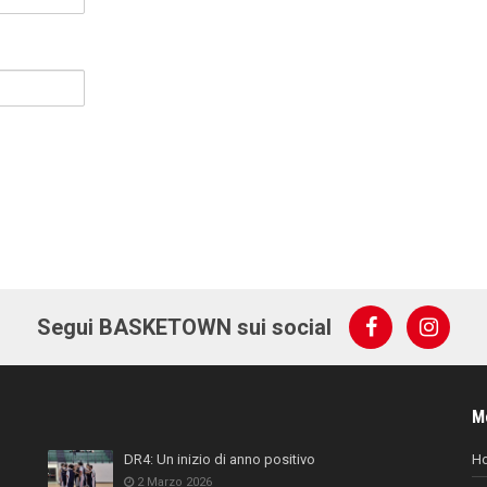
Segui BASKETOWN sui social
M
DR4: Un inizio di anno positivo
H
2 Marzo 2026