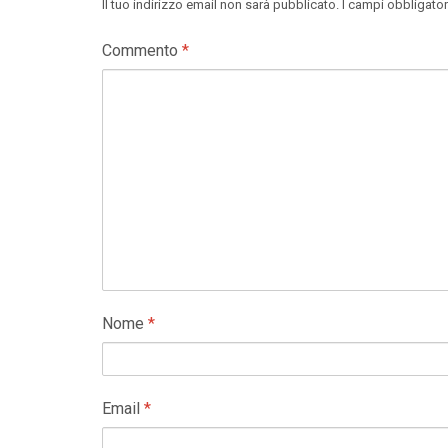
Il tuo indirizzo email non sarà pubblicato.
I campi obbligato
Commento
*
Nome
*
Email
*