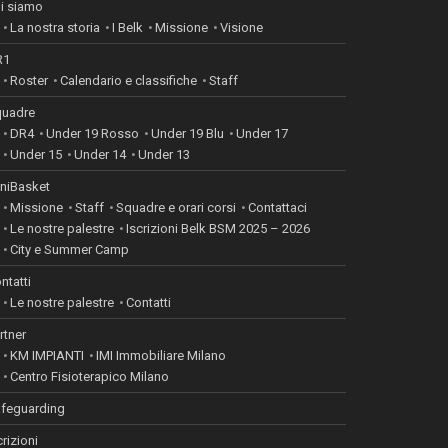
i siamo
La nostra storia
I Belk
Missione
Visione
R1
Roster
Calendario e classifiche
Staff
uadre
DR4
Under 19 Rosso
Under 19 Blu
Under 17
Under 15
Under 14
Under 13
niBasket
Missione
Staff
Squadre e orari corsi
Contattaci
Le nostre palestre
Iscrizioni Belk BSM 2025 – 2026
City e Summer Camp
ntatti
Le nostre palestre
Contatti
rtner
KM IMPIANTI
IMI Immobiliare Milano
Centro Fisioterapico Milano
feguarding
crizioni