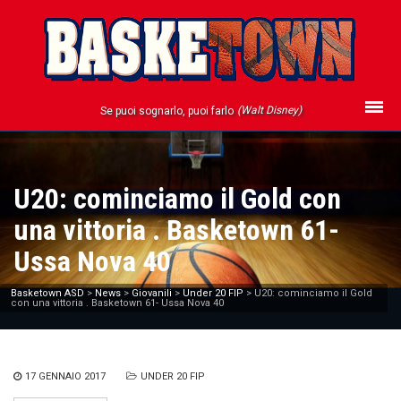
(Walt Disney)
Se puoi sognarlo, puoi farlo
U20: cominciamo il Gold con
una vittoria . Basketown 61-
Ussa Nova 40
Basketown ASD
>
News
>
Giovanili
>
Under 20 FIP
>
U20: cominciamo il Gold
con una vittoria . Basketown 61- Ussa Nova 40
17 GENNAIO 2017
UNDER 20 FIP