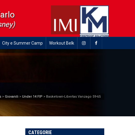
farlo
sney)
City e Summer Camp
Workout Belk
s
>
Giovanili
>
Under 14 FIP
>
Basketown-Libertas Vanzago 59-65
CATEGORIE