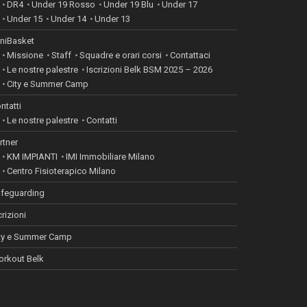
DR4
Under 19 Rosso
Under 19 Blu
Under 17
Under 15
Under 14
Under 13
niBasket
Missione
Staff
Squadre e orari corsi
Contattaci
Le nostre palestre
Iscrizioni Belk BSM 2025 – 2026
City e Summer Camp
ntatti
Le nostre palestre
Contatti
rtner
KM IMPIANTI
IMI Immobiliare Milano
Centro Fisioterapico Milano
feguarding
crizioni
ty e Summer Camp
rkout Belk