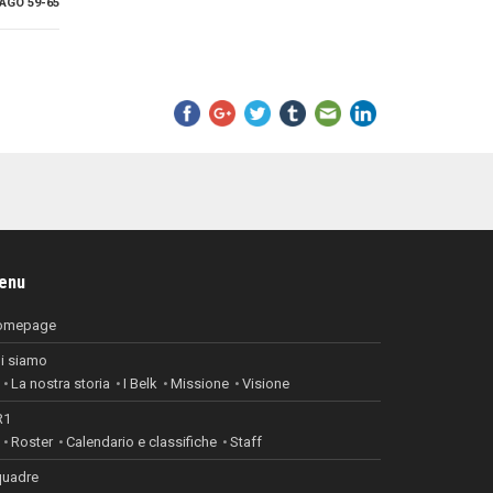
AGO 59-65
enu
omepage
i siamo
La nostra storia
I Belk
Missione
Visione
R1
Roster
Calendario e classifiche
Staff
uadre