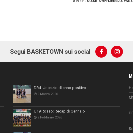
U14 FIP: BASKETOWN-LIBERTAS VANZ
Segui BASKETOWN sui social
M
DR4: Un inizio di anno positivo
H
2 Marzo 2026
Ch
U19 Rosso: Recap di Gennaio
D
2 Febbraio 2026
Sq