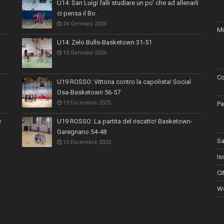
U14: San Luigi falli studiare un po’ che ad allenarli
ci pensa il Bo.
24 Gennaio 2026
Mi
U14: Zelo Bulls-Basketown 31-51
12 Gennaio 2026
Co
U19 ROSSO: Vittoria contro la capolista! Social
Osa-Basketown 56-57
19 Dicembre 2025
Pa
e
U19 ROSSO: La partita del riscatto! Basketown-
Garegnano 54-48
Sa
15 Dicembre 2025
Is
Ci
Wo