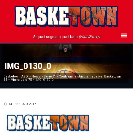
(Walt Disney)
Se puoi sognarlo, puoi farlo
IMG_0130_0
Basketown ASD
>
News
>
Serie D
>
Continua la striscia negativa. Basketown
65 – Vimercate 75
>
IMG_0130_0
14 FEBBRAIO 2017