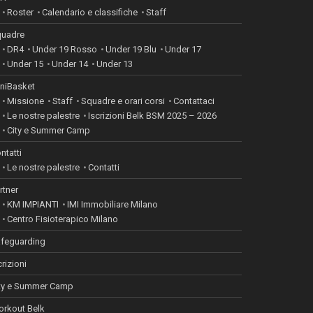
Roster
Calendario e classifiche
Staff
uadre
DR4
Under 19 Rosso
Under 19 Blu
Under 17
Under 15
Under 14
Under 13
niBasket
Missione
Staff
Squadre e orari corsi
Contattaci
Le nostre palestre
Iscrizioni Belk BSM 2025 – 2026
City e Summer Camp
ntatti
Le nostre palestre
Contatti
rtner
KM IMPIANTI
IMI Immobiliare Milano
Centro Fisioterapico Milano
feguarding
crizioni
ty e Summer Camp
rkout Belk