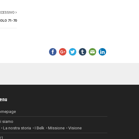
CCESSIVO
OLO 71-70
enu
omepage
i siamo
La nostra storia
I Belk
Missione
Visione
R1