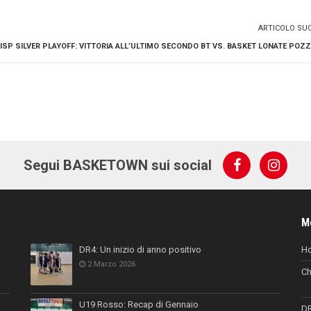
ARTICOLO SU
ISP SILVER PLAYOFF: VITTORIA ALL’ULTIMO SECONDO BT VS. BASKET LONATE POZZ
Segui BASKETOWN sui social
M
DR4: Un inizio di anno positivo
H
2 Marzo 2026
Ch
U19 Rosso: Recap di Gennaio
D