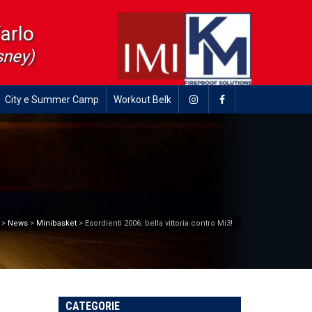
farlo
sney)
City e Summer Camp
Workout Belk
>
News
>
Minibasket
>
Esordienti 2006: bella vittoria contro Mi3!
CATEGORIE