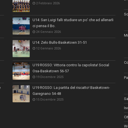
2 Febbraio 2026
Sq
U14: San Luigi falli studiare un po’ che ad allenarli
ci pensa il Bo.
24 Gennaio 2026
Mi
U14: Zelo Bulls-Basketown 31-51
12 Gennaio 2026
Co
U19 ROSSO: Vittoria contro la capolista! Social
Osa-Basketown 56-57
19 Dicembre 2025
Pa
e
U19 ROSSO: La partita del riscatto! Basketown-
Garegnano 54-48
Sa
15 Dicembre 2025
Is
Ci
Wo