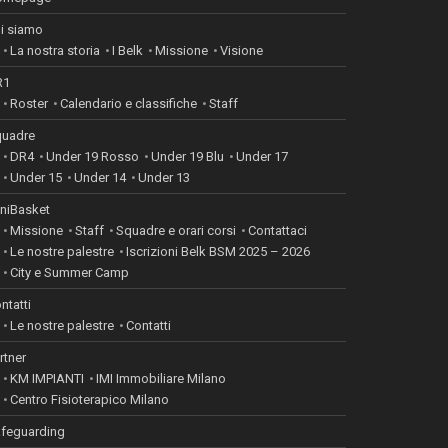
i siamo
La nostra storia
I Belk
Missione
Visione
R1
Roster
Calendario e classifiche
Staff
uadre
DR4
Under 19 Rosso
Under 19 Blu
Under 17
Under 15
Under 14
Under 13
niBasket
Missione
Staff
Squadre e orari corsi
Contattaci
Le nostre palestre
Iscrizioni Belk BSM 2025 – 2026
City e Summer Camp
ntatti
Le nostre palestre
Contatti
rtner
KM IMPIANTI
IMI Immobiliare Milano
Centro Fisioterapico Milano
feguarding