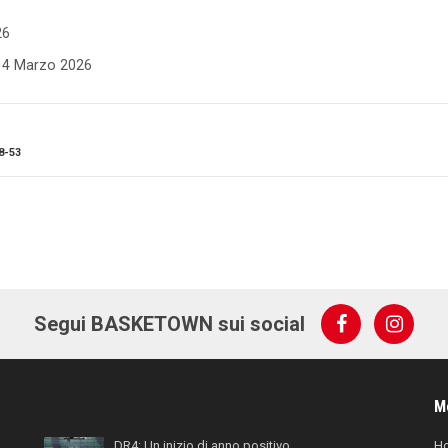
26
- 4 Marzo 2026
8-53
Segui BASKETOWN sui social
M
DR4: Un inizio di anno positivo
H