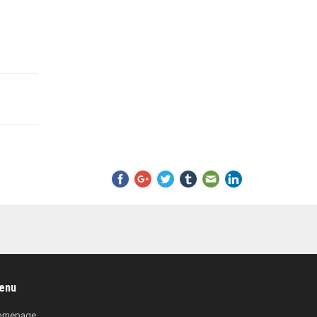
enu
omepage