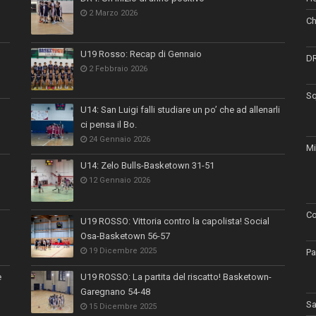
2 Marzo 2026
Ch
U19 Rosso: Recap di Gennaio
D
2 Febbraio 2026
Sq
U14: San Luigi falli studiare un po’ che ad allenarli
ci pensa il Bo.
24 Gennaio 2026
Mi
U14: Zelo Bulls-Basketown 31-51
12 Gennaio 2026
Co
U19 ROSSO: Vittoria contro la capolista! Social
Osa-Basketown 56-57
19 Dicembre 2025
Pa
e
U19 ROSSO: La partita del riscatto! Basketown-
Garegnano 54-48
Sa
15 Dicembre 2025