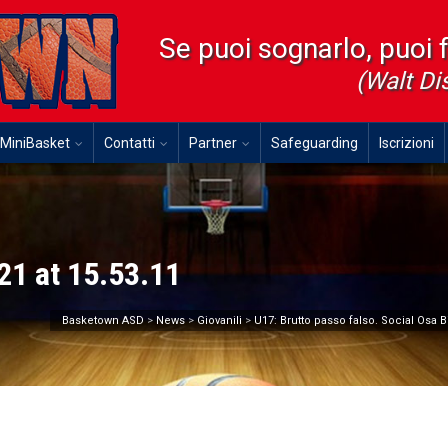
Se puoi sognarlo, puoi 
(Walt Di
MiniBasket
Contatti
Partner
Safeguarding
Iscrizioni
1 at 15.53.11
Basketown ASD
>
News
>
Giovanili
>
U17: Brutto passo falso. Social Osa 