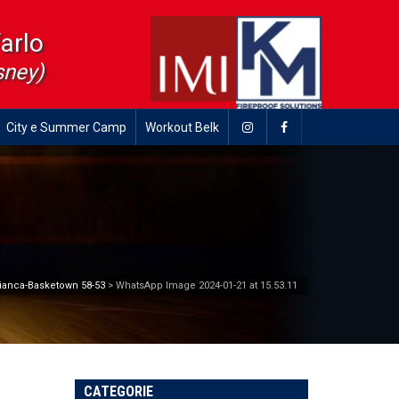
farlo
sney)
City e Summer Camp
Workout Belk
Bianca-Basketown 58-53
>
WhatsApp Image 2024-01-21 at 15.53.11
CATEGORIE