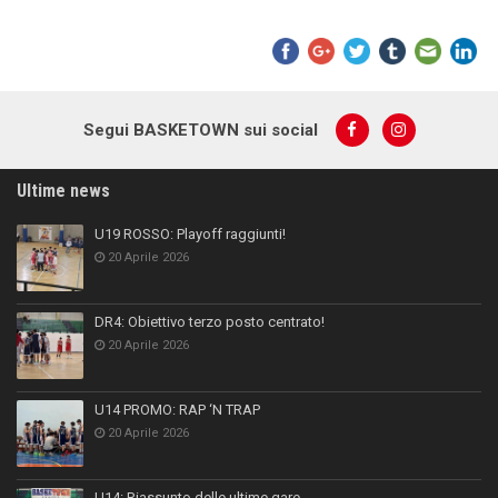
Segui BASKETOWN sui social
Ultime news
U19 ROSSO: Playoff raggiunti!
20 Aprile 2026
DR4: Obiettivo terzo posto centrato!
20 Aprile 2026
U14 PROMO: RAP ‘N TRAP
20 Aprile 2026
U14: Riassunto delle ultime gare