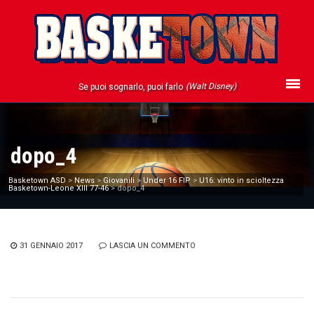
(Walt Disney)
Se puoi sognarlo, puoi farlo
dopo_4
Basketown ASD
>
News
>
Giovanili
>
Under 16 FIP
>
U16: vinto in scioltezza
Basketown-Leone XIII 77-46
>
dopo_4
31 GENNAIO 2017
LASCIA UN COMMENTO