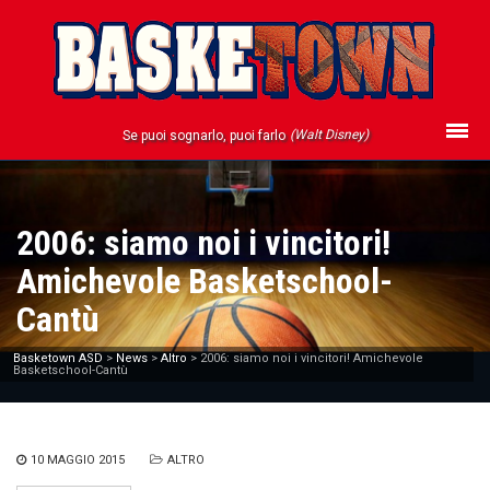
(Walt Disney)
Se puoi sognarlo, puoi farlo
2006: siamo noi i vincitori!
Amichevole Basketschool-
Cantù
Basketown ASD
>
News
>
Altro
>
2006: siamo noi i vincitori! Amichevole
Basketschool-Cantù
10 MAGGIO 2015
ALTRO