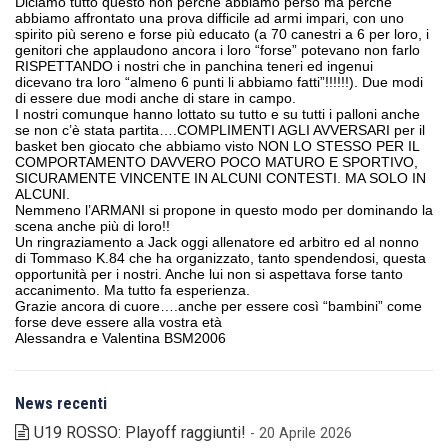
Diciamo tutto questo non perché abbiamo perso ma perché
abbiamo affrontato una prova difficile ad armi impari, con uno
spirito più sereno e forse più educato (a 70 canestri a 6 per loro, i
genitori che applaudono ancora i loro “forse” potevano non farlo
RISPETTANDO i nostri che in panchina teneri ed ingenui
dicevano tra loro “almeno 6 punti li abbiamo fatti”!!!!!!). Due modi
di essere due modi anche di stare in campo.
I nostri comunque hanno lottato su tutto e su tutti i palloni anche
se non c’è stata partita….COMPLIMENTI AGLI AVVERSARI per il
basket ben giocato che abbiamo visto NON LO STESSO PER IL
COMPORTAMENTO DAVVERO POCO MATURO E SPORTIVO,
SICURAMENTE VINCENTE IN ALCUNI CONTESTI. MA SOLO IN
ALCUNI.
Nemmeno l’ARMANI si propone in questo modo per dominando la
scena anche più di loro!!
Un ringraziamento a Jack oggi allenatore ed arbitro ed al nonno
di Tommaso K.84 che ha organizzato, tanto spendendosi, questa
opportunità per i nostri. Anche lui non si aspettava forse tanto
accanimento. Ma tutto fa esperienza.
Grazie ancora di cuore….anche per essere così “bambini” come
forse deve essere alla vostra età
Alessandra e Valentina BSM2006
News recenti
U19 ROSSO: Playoff raggiunti!
- 20 Aprile 2026