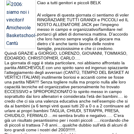
Ciao a tutti genitori e piccoli BELK
Al volgere di questa giornata ci sentiamo di voler
RINGRAZIARE TUTTI GRANDI e PICCOLI ed IL
NOSTO ALLENATORE JACK per l’impegno
messo in campo e organizzativo/familiare nel
portarci gli atleti di domenica mattina. D’accordo
che loro hanno sempre voglia di giocare ma
dietro c’è anche tanto lavoro delle nostre
famiglie, preziosissime e che ci credono.
Quindi GRAZIE a GIORGIO, LORENZO, GIOVANNI, TOMMASO,
EDOARDO, CHRISTOPHER, CARLO….
La giornata di oggi è stata particolare, noi abbiamo affrontato la
partita AMICHEVOLE con uno spirito sano ed ingenuo spiazzante
l’atteggiamento degli avversari (CANTÙ, TEMPIO DEL BASKET AI
VERTICI ITALIANI) inutilmente boriosi e accaniti come se fosse
una partita NBA!!!! Senza togliere nulla ma proprio nulla alle loro
capacità tecniche ed organizzative personalmente ho trovato
ECCESSIVO e SPROPORZIONATO lo spirito messo in campo
soprattutto dai loro allenatori e considerata l’età dei bambini…. io
credo che ci sia una valenza educativa anche nell’esempio che si
da ai bambini (a 6 tempi vinti quasi tutti 20 a 0 o a 2 continuare ad
urlare ai propri bambini TAGLIA, CHIUDI, STRAPPA, PRESA,
CHIUDILO, FERMALO….mi sembra brutto e negativo….. C’era
già un risultato pesantissimo per i nostri piccoli …..ricordando che
di piccoli si trattava 7-8 anni….qualche dubbio sull’età di alcuni di
loro grandi come i nostri del 2003!!!!!!.